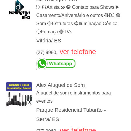
🇧🇷 Artista 🎤🎧 Contato para Shows ▶️
Casamento/Aniversário e outros 🔴DJ 🟢
Som 🟡Estruturas 🔵Iluminação Cênica
⚪️Fumaça 🟣TVs
Vitória/ ES
ver telefone
(27) 9980...
Alex Aluguel de Som
Aluguel de som e instrumentos para
eventos
Parque Residencial Tubarão -
Serra/ ES
ver telefone