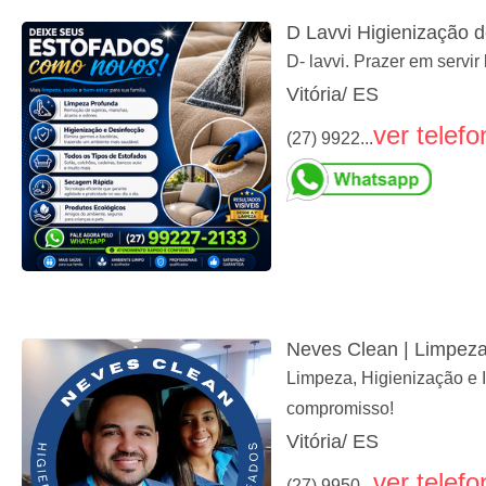
D Lavvi Higienização 
D- lavvi. Prazer em servi
Vitória/ ES
ver telefo
(27) 9922...
Neves Clean | Limpeza
Limpeza, Higienização e
compromisso!
Vitória/ ES
ver telefo
(27) 9950...