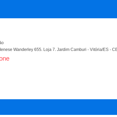
ão
enese Wanderley 655. Loja 7. Jardim Camburi
-
Vitória
/
ES
- C
fone