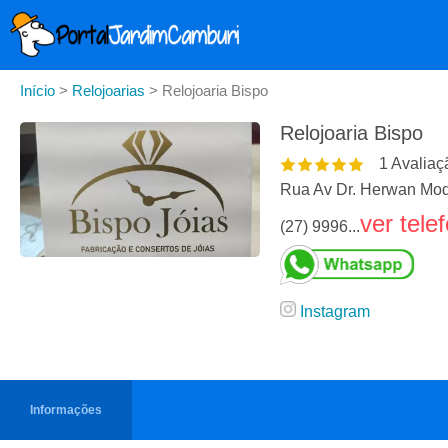
Início
>
Relojoarias
>
Relojoaria Bispo
Relojoaria Bispo
1
Avaliaç
Rua Av Dr. Herwan Mod
ver tele
(27) 9996...
Instagram
Informações