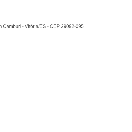
im Camburi
-
Vitória
/
ES
- CEP
29092-095