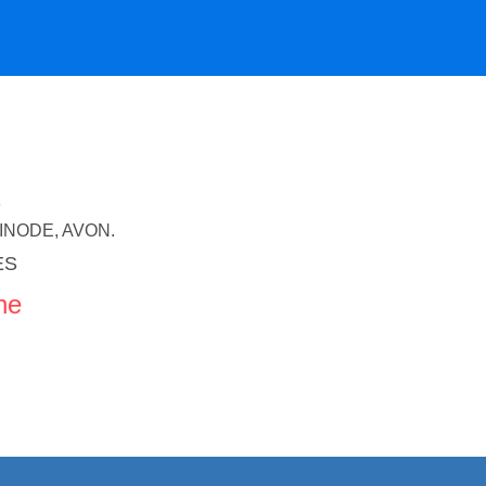
S
INODE, AVON.
ES
ne