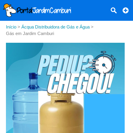
Início
>
Ácqua Distribuidora de Gás e Água
>
Gás em Jardim Camburi