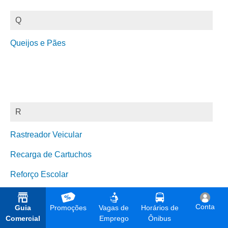
Q
Queijos e Pães
R
Rastreador Veicular
Recarga de Cartuchos
Reforço Escolar
Reforma de Estofados
Conta
Guia
Promoções
Vagas de
Horários de
Refrigeração
Comercial
Emprego
Ônibus