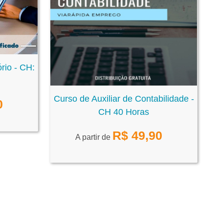
ório - CH:
Curso de Auxiliar de Contabilidade -
0
CH 40 Horas
R$
49,90
A partir de