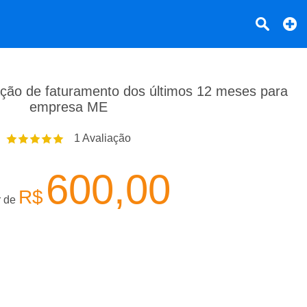
ração de faturamento dos últimos 12 meses para
empresa ME
1
Avaliação
600,00
R$
r de