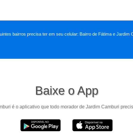
intes bairros precisa ter em seu celular: Bairro de Fátima e Jardim
Baixe o App
buri é o aplicativo que todo morador de Jardim Camburi precis