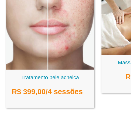
Mass
R
Tratamento pele acneica
R$
399,00
/4 sessões