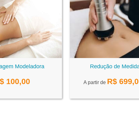
agem Modeladora
Redução de Medid
$
100,00
R$
699,
A partir de