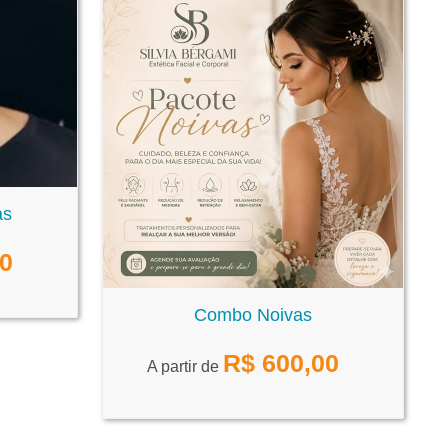
as
00
Combo Noivas
R$
600,00
A partir de