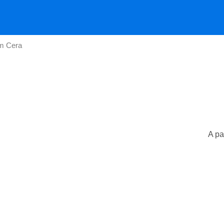
m Cera
A pa