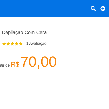
Depilação Com Cera
1
Avaliação
70,00
R$
rtir de