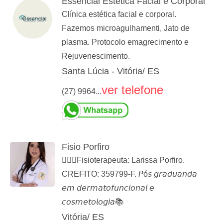
Essencial Estética Facial e Corporal
Clínica estética facial e corporal.
Fazemos microagulhamenti, Jato de
plasma. Protocolo emagrecimento e
Rejuvenescimento.
Santa Lúcia - Vitória/ ES
ver telefone
(27) 9964...
Fisio Porfiro
👩🏻‍⚕️Fisioterapeuta: Larissa Porfiro.
CREFITO: 359799-F. 𝘗ó𝘴 𝘨𝘳𝘢𝘥𝘶𝘢𝘯𝘥𝘢
𝘦𝘮 𝘥𝘦𝘳𝘮𝘢𝘵𝘰𝘧𝘶𝘯𝘤𝘪𝘰𝘯𝘢𝘭 𝘦
𝘤𝘰𝘴𝘮𝘦𝘵𝘰𝘭𝘰𝘨𝘪𝘢📚
Vitória/ ES