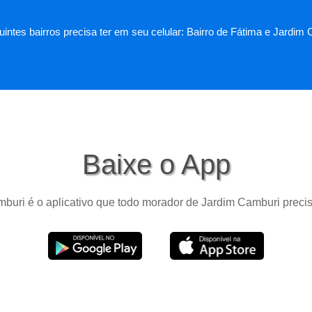
intes bairros precisa ter em seu celular: Bairro de Fátima e Jardim
Baixe o App
buri é o aplicativo que todo morador de Jardim Camburi precis