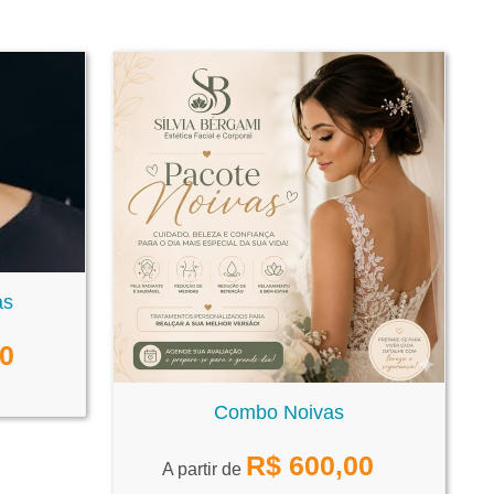
as
00
Combo Noivas
R$
600,00
A partir de