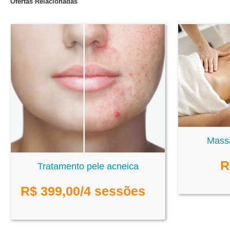
Ofertas Relacionadas
Mass
R
Tratamento pele acneica
R$
399,00
/4 sessões