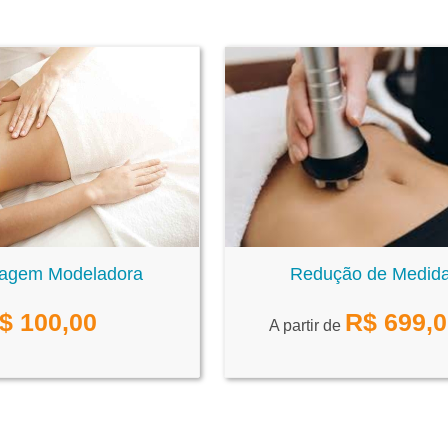
agem Modeladora
Redução de Medid
$
100,00
R$
699,
A partir de