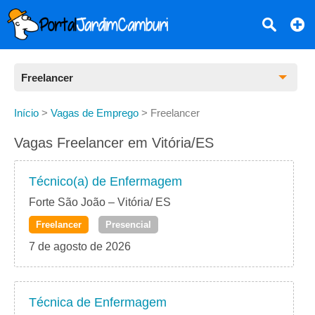
Freelancer
Todas as Vagas
Início
>
Vagas de Emprego
>
Freelancer
CLT
Vagas Freelancer em Vitória/ES
Estágio
Técnico(a) de Enfermagem
Freelancer
Forte São João – Vitória/ ES
Freelancer
Presencial
PJ
7 de agosto de 2026
Home Office
Técnica de Enfermagem