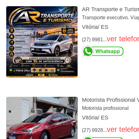
AR Transporte e Turis
Transporte executivo. Via
Vitória/ ES
ver telefo
(27) 9981...
Motorista Profissional 
Motorista profissional
Vitória/ ES
ver telefo
(27) 9928...