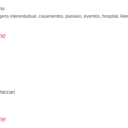
mo
gens interestadual, casamentos, passeio, eventos, hospital. A
ne
Vaccari
ne